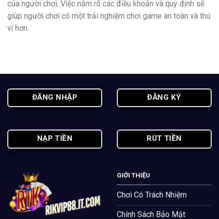
của người chơi. Việc nắm rõ các điều khoản và quy định sẽ
giúp người chơi có một trải nghiệm chơi game an toàn và thú
vị hơn.
ĐĂNG NHẬP
ĐĂNG KÝ
NẠP TIỀN
RÚT TIỀN
GIỚI THIỆU
Chơi Có Trách Nhiệm
Chính Sách Bảo Mật