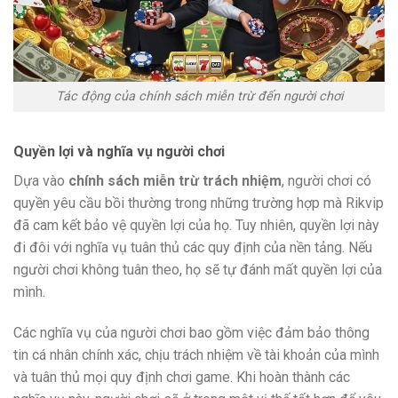
Tác động của chính sách miễn trừ đến người chơi
Quyền lợi và nghĩa vụ người chơi
Dựa vào
chính sách miễn trừ trách nhiệm
, người chơi có
quyền yêu cầu bồi thường trong những trường hợp mà Rikvip
đã cam kết bảo vệ quyền lợi của họ. Tuy nhiên, quyền lợi này
đi đôi với nghĩa vụ tuân thủ các quy định của nền tảng. Nếu
người chơi không tuân theo, họ sẽ tự đánh mất quyền lợi của
mình.
Các nghĩa vụ của người chơi bao gồm việc đảm bảo thông
tin cá nhân chính xác, chịu trách nhiệm về tài khoản của mình
và tuân thủ mọi quy định chơi game. Khi hoàn thành các