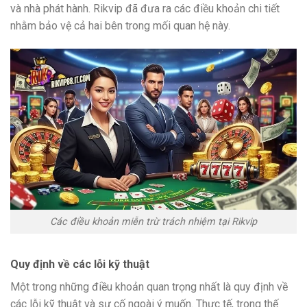
và nhà phát hành. Rikvip đã đưa ra các điều khoản chi tiết
nhằm bảo vệ cả hai bên trong mối quan hệ này.
Các điều khoản miễn trừ trách nhiệm tại Rikvip
Quy định về các lỗi kỹ thuật
Một trong những điều khoản quan trọng nhất là quy định về
các lỗi kỹ thuật và sự cố ngoài ý muốn. Thực tế, trong thế