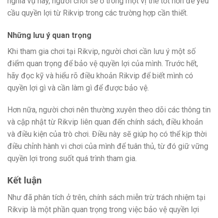
nghĩa vụ này, người chơi sẽ ở trong một vị thế tốt hơn để yêu
cầu quyền lợi từ Rikvip trong các trường hợp cần thiết.
Những lưu ý quan trọng
Khi tham gia chơi tại Rikvip, người chơi cần lưu ý một số
điểm quan trọng để bảo vệ quyền lợi của mình. Trước hết,
hãy đọc kỹ và hiểu rõ điều khoản Rikvip để biết mình có
quyền lợi gì và cần làm gì để được bảo vệ.
Hơn nữa, người chơi nên thường xuyên theo dõi các thông tin
và cập nhật từ Rikvip liên quan đến chính sách, điều khoản
và điều kiện của trò chơi. Điều này sẽ giúp họ có thể kịp thời
điều chỉnh hành vi chơi của mình để tuân thủ, từ đó giữ vững
quyền lợi trong suốt quá trình tham gia.
Kết luận
Như đã phân tích ở trên, chính sách miễn trừ trách nhiệm tại
Rikvip là một phần quan trọng trong việc bảo vệ quyền lợi