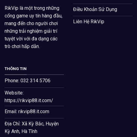
RikVip
là một trong những
Điều Khoản Sử Dụng
cổng game uy tín hàng đầu,
Liên Hệ RikVip
mang đến cho người chơi
những trải nghiệm giải trí
tuyệt vời với đa dạng các
trò chơi hấp dẫn.
THÔNG TIN
Phone: 032 314 5706
Website:
https://rikvip88.it.com/
Email: rikvip88.it.com
Địa Chỉ: Xã Kỳ Bắc, Huyện
Kỳ Anh, Hà Tĩnh