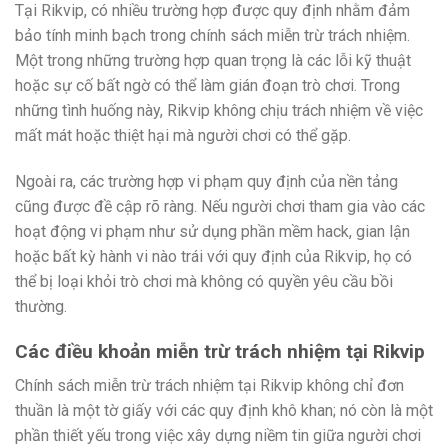
Tại Rikvip, có nhiều trường hợp được quy định nhằm đảm
bảo tính minh bạch trong chính sách miễn trừ trách nhiệm.
Một trong những trường hợp quan trọng là các lỗi kỹ thuật
hoặc sự cố bất ngờ có thể làm gián đoạn trò chơi. Trong
những tình huống này, Rikvip không chịu trách nhiệm về việc
mất mát hoặc thiệt hại mà người chơi có thể gặp.
Ngoài ra, các trường hợp vi phạm quy định của nền tảng
cũng được đề cập rõ ràng. Nếu người chơi tham gia vào các
hoạt động vi phạm như sử dụng phần mềm hack, gian lận
hoặc bất kỳ hành vi nào trái với quy định của Rikvip, họ có
thể bị loại khỏi trò chơi mà không có quyền yêu cầu bồi
thường.
Các điều khoản miễn trừ trách nhiệm tại Rikvip
Chính sách miễn trừ trách nhiệm tại Rikvip không chỉ đơn
thuần là một tờ giấy với các quy định khô khan; nó còn là một
phần thiết yếu trong việc xây dựng niềm tin giữa người chơi